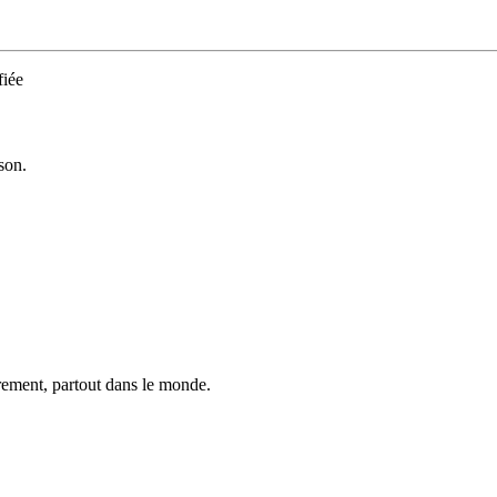
iée
son.
trement, partout dans le monde.