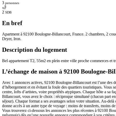
3
personnes
🛁
2
SDB
En bref
Apartment à 92100 Boulogne-Billancourt, France. 2 chambres, 2 coucha
Dryer, Iron.
Description du logement
Bel appartement T2, 55m2 en plein entre ville proche commerces et tr
L’échange de maison à 92100 Boulogne-Bil
Avec 1 annonces actives, 92100 Boulogne-Billancourt est l’une des de
d’hébergement et en évitant la foule des quartiers touristiques. Vous 
centre, lofts d’artistes, voire propriétés atypiques. Chaque hôte a sa
Billancourt, vous avez le choix : réciproque simultané (chacun part en
séjour). Chaque format a ses avantages selon votre situation. Au-del
donne accès à un autre type de voyage : moins de transferts, moins de 
Vous trouverez ci-dessous les annonces les plus récentes à 92100 Boulo
prévenu(e) dès qu’une nouvelle annonce correspondant à vos critères e