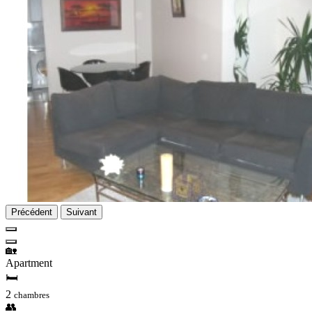
Précédent
Suivant
🏡
Apartment
🛏
2
chambres
👥