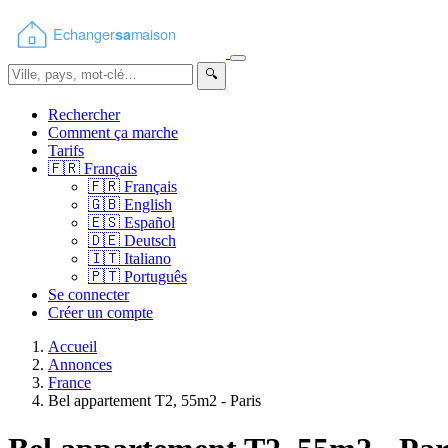
🔍
Rechercher
Comment ça marche
Tarifs
🇫🇷
Français
🇫🇷
Français
🇬🇧
English
🇪🇸
Español
🇩🇪
Deutsch
🇮🇹
Italiano
🇵🇹
Português
Se connecter
Créer un compte
Accueil
Annonces
France
Bel appartement T2, 55m2 - Paris