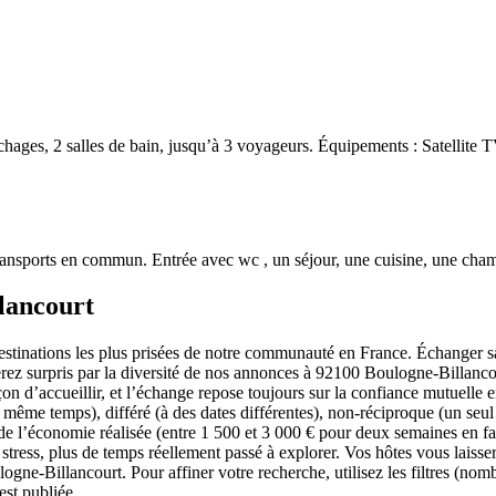
ges, 2 salles de bain, jusqu’à 3 voyageurs. Équipements : Satellite T
ansports en commun. Entrée avec wc , un séjour, une cuisine, une cham
lancourt
stinations les plus prisées de notre communauté en France. Échanger sa
serez surpris par la diversité de nos annonces à 92100 Boulogne-Billanc
 façon d’accueillir, et l’échange repose toujours sur la confiance mutue
 même temps), différé (à des dates différentes), non-réciproque (un seu
à de l’économie réalisée (entre 1 500 et 3 000 € pour deux semaines en
stress, plus de temps réellement passé à explorer. Vos hôtes vous laisse
gne-Billancourt. Pour affiner votre recherche, utilisez les filtres (nom
st publiée.