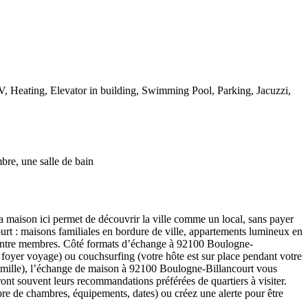
V, Heating, Elevator in building, Swimming Pool, Parking, Jacuzzi,
bre, une salle de bain
 maison ici permet de découvrir la ville comme un local, sans payer
ourt : maisons familiales en bordure de ville, appartements lumineux en
lle entre membres. Côté formats d’échange à 92100 Boulogne-
l foyer voyage) ou couchsurfing (votre hôte est sur place pendant votre
 famille), l’échange de maison à 92100 Boulogne-Billancourt vous
ront souvent leurs recommandations préférées de quartiers à visiter.
bre de chambres, équipements, dates) ou créez une alerte pour être