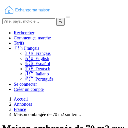
🔍
Rechercher
Comment ça marche
Tarifs
🇫🇷
Français
🇫🇷
Français
🇬🇧
English
🇪🇸
Español
🇩🇪
Deutsch
🇮🇹
Italiano
🇵🇹
Português
Se connecter
Créer un compte
Accueil
Annonces
France
Maison ombragée de 70 m2 sur terr...