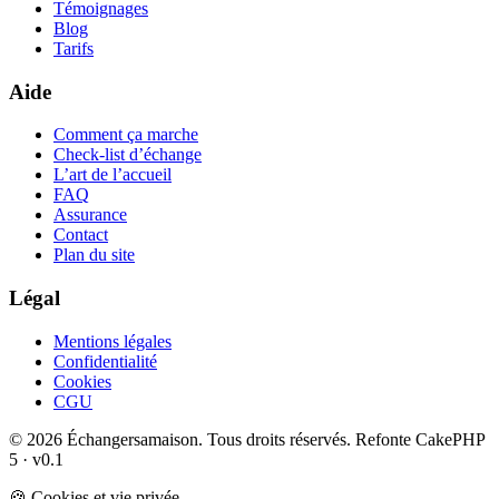
Témoignages
Blog
Tarifs
Aide
Comment ça marche
Check-list d’échange
L’art de l’accueil
FAQ
Assurance
Contact
Plan du site
Légal
Mentions légales
Confidentialité
Cookies
CGU
© 2026 Échangersamaison. Tous droits réservés.
Refonte CakePHP
5 · v0.1
🍪 Cookies et vie privée