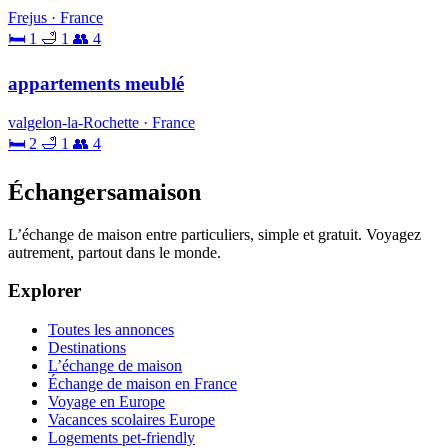
Frejus · France
🛏 1
🛁 1
👥 4
appartements meublé
valgelon-la-Rochette · France
🛏 2
🛁 1
👥 4
Échangersamaison
L’échange de maison entre particuliers, simple et gratuit. Voyagez
autrement, partout dans le monde.
Explorer
Toutes les annonces
Destinations
L’échange de maison
Échange de maison en France
Voyage en Europe
Vacances scolaires Europe
Logements pet-friendly