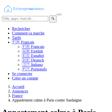
🔍
Rechercher
Comment ça marche
Tarifs
🇫🇷
Français
🇫🇷
Français
🇬🇧
English
🇪🇸
Español
🇩🇪
Deutsch
🇮🇹
Italiano
🇵🇹
Português
Se connecter
Créer un compte
Accueil
Annonces
France
Appartement calme à Paris contre Sardaigne