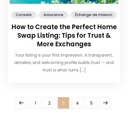
,
,
Conseils
Assurance
Échange de maison
How to Create the Perfect Home
Swap Listing: Tips for Trust &
More Exchanges
Your listing is your first impression. A transparent,
detailed, and welcoming profile builds trust — and
trust is what turns […]
Posts
Previous
Page
Page
Page
Page
Page
Next
1
2
3
4
5
pagination
page
page