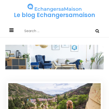
Skip
to
Le blog Echangersamaison
content
Search
for: