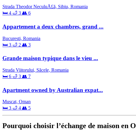
Strada Theodor NeculuÅ£ă, Sibiu, Romania
🛏 4
🛁 3
👥 6
Appartement a deux chambres, grand ...
Bucuresti, Romania
🛏 3
🛁 2
👥 3
Grande maison typique dans le vieu ...
Strada Viitorului, Săcele, Romania
🛏 6
🛁 3
👥 7
Apartment owned by Australian expat...
Muscat, Oman
🛏 3
🛁 4
👥 5
Pourquoi choisir l’échange de maison en 