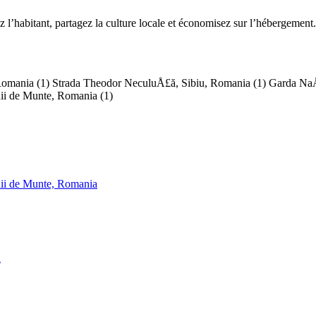
habitant, partagez la culture locale et économisez sur l’hébergement.
 Romania
(1)
Strada Theodor NeculuÅ£ă, Sibiu, Romania
(1)
Garda NaÅ
enii de Munte, Romania
(1)
enii de Munte, Romania
a