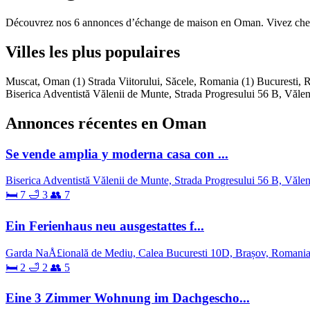
Découvrez nos 6 annonces d’échange de maison en Oman. Vivez chez l’
Villes les plus populaires
Muscat, Oman
(1)
Strada Viitorului, Săcele, Romania
(1)
Bucuresti,
Biserica Adventistă Vălenii de Munte, Strada Progresului 56 B, Văl
Annonces récentes en Oman
Se vende amplia y moderna casa con ...
Biserica Adventistă Vălenii de Munte, Strada Progresului 56 B, Văl
🛏 7
🛁 3
👥 7
Ein Ferienhaus neu ausgestattes f...
Garda NaÅ£ională de Mediu, Calea Bucuresti 10D, Brașov, Romani
🛏 2
🛁 2
👥 5
Eine 3 Zimmer Wohnung im Dachgescho...