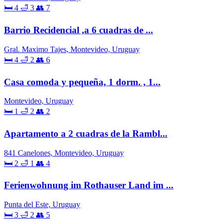
🛏 4
🛁 3
👥 7
Barrio Recidencial ,a 6 cuadras de ...
Gral. Maximo Tajes, Montevideo, Uruguay
🛏 4
🛁 2
👥 6
Casa comoda y pequeña, 1 dorm. , 1...
Montevideo, Uruguay
🛏 1
🛁 2
👥 2
Apartamento a 2 cuadras de la Rambl...
841 Canelones, Montevideo, Uruguay
🛏 2
🛁 1
👥 4
Ferienwohnung im Rothauser Land im ...
Punta del Este, Uruguay
🛏 3
🛁 2
👥 5