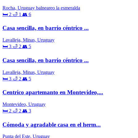
Rocha, Uruguay balneareo la esmeralda
🛏 2
🛁 1
👥 6
Casa sencilla, en barrio céntrico ...
Lavalleja, Minas, Uruguay
🛏 3
🛁 2
👥 5
Casa sencilla, en barrio céntrico ...
Lavalleja, Minas, Uruguay
🛏 3
🛁 2
👥 5
Centrico apartemanto en Montevideo,...
Montevideo, Uruguay
🛏 2
🛁 2
👥 3
Cómoda y agradable casa en el herm...
Punta del Este, Uruguay