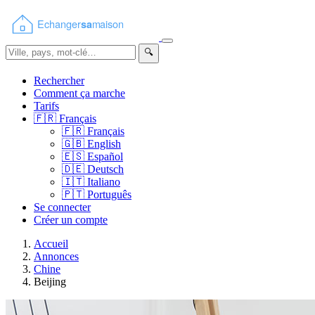
🔍
Rechercher
Comment ça marche
Tarifs
🇫🇷
Français
🇫🇷
Français
🇬🇧
English
🇪🇸
Español
🇩🇪
Deutsch
🇮🇹
Italiano
🇵🇹
Português
Se connecter
Créer un compte
Accueil
Annonces
Chine
Beijing