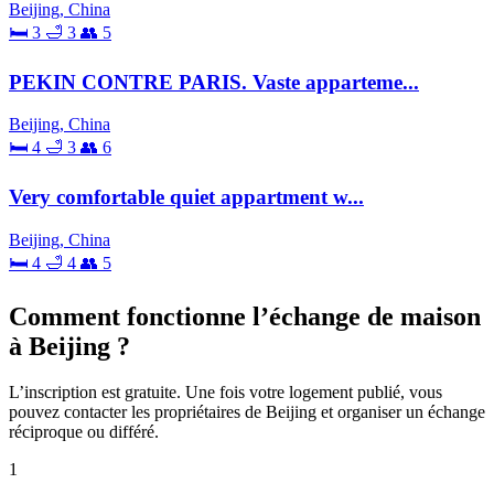
Beijing, China
🛏 3
🛁 3
👥 5
PEKIN CONTRE PARIS. Vaste apparteme...
Beijing, China
🛏 4
🛁 3
👥 6
Very comfortable quiet appartment w...
Beijing, China
🛏 4
🛁 4
👥 5
Comment fonctionne l’échange de maison
à Beijing ?
L’inscription est gratuite. Une fois votre logement publié, vous
pouvez contacter les propriétaires de Beijing et organiser un échange
réciproque ou différé.
1