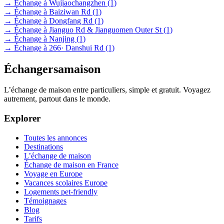
→ Échange à Wujiaochangzhen
(1)
→ Échange à Baiziwan Rd
(1)
→ Échange à Dongfang Rd
(1)
→ Échange à Jianguo Rd & Jianguomen Outer St
(1)
→ Échange à Nanjing
(1)
→ Échange à 266· Danshui Rd
(1)
Échangersamaison
L’échange de maison entre particuliers, simple et gratuit. Voyagez
autrement, partout dans le monde.
Explorer
Toutes les annonces
Destinations
L’échange de maison
Échange de maison en France
Voyage en Europe
Vacances scolaires Europe
Logements pet-friendly
Témoignages
Blog
Tarifs