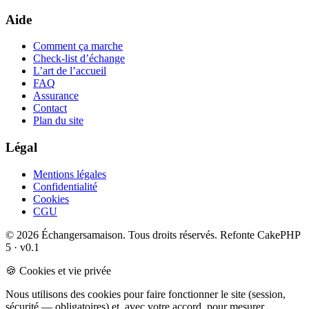
Aide
Comment ça marche
Check-list d’échange
L’art de l’accueil
FAQ
Assurance
Contact
Plan du site
Légal
Mentions légales
Confidentialité
Cookies
CGU
© 2026 Échangersamaison. Tous droits réservés.
Refonte CakePHP
5 · v0.1
🍪 Cookies et vie privée
Nous utilisons des cookies pour faire fonctionner le site (session,
sécurité — obligatoires) et, avec votre accord, pour mesurer