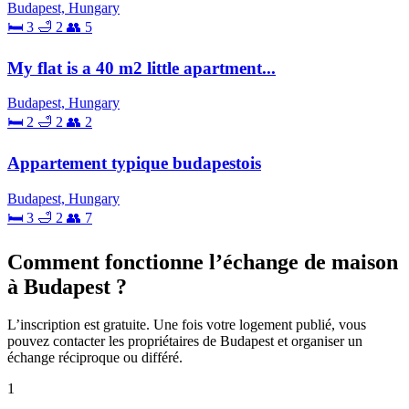
Budapest, Hungary
🛏 3
🛁 2
👥 5
My flat is a 40 m2 little apartment...
Budapest, Hungary
🛏 2
🛁 2
👥 2
Appartement typique budapestois
Budapest, Hungary
🛏 3
🛁 2
👥 7
Comment fonctionne l’échange de maison
à Budapest ?
L’inscription est gratuite. Une fois votre logement publié, vous
pouvez contacter les propriétaires de Budapest et organiser un
échange réciproque ou différé.
1