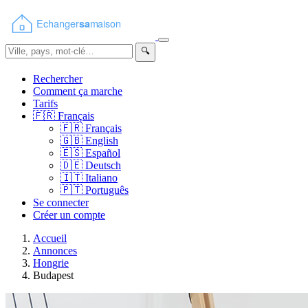
🔍
Rechercher
Comment ça marche
Tarifs
🇫🇷
Français
🇫🇷
Français
🇬🇧
English
🇪🇸
Español
🇩🇪
Deutsch
🇮🇹
Italiano
🇵🇹
Português
Se connecter
Créer un compte
Accueil
Annonces
Hongrie
Budapest