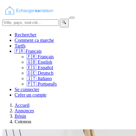
🔍
Rechercher
Comment ça marche
Tarifs
🇫🇷
Français
🇫🇷
Français
🇬🇧
English
🇪🇸
Español
🇩🇪
Deutsch
🇮🇹
Italiano
🇵🇹
Português
Se connecter
Créer un compte
Accueil
Annonces
Bénin
Cotonou