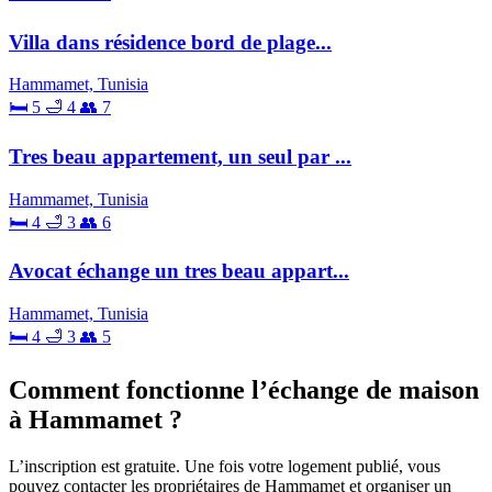
Villa dans résidence bord de plage...
Hammamet, Tunisia
🛏 5
🛁 4
👥 7
Tres beau appartement, un seul par ...
Hammamet, Tunisia
🛏 4
🛁 3
👥 6
Avocat échange un tres beau appart...
Hammamet, Tunisia
🛏 4
🛁 3
👥 5
Comment fonctionne l’échange de maison
à Hammamet ?
L’inscription est gratuite. Une fois votre logement publié, vous
pouvez contacter les propriétaires de Hammamet et organiser un