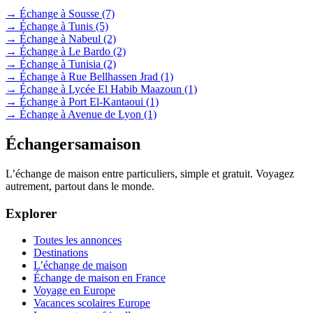
→ Échange à Sousse
(7)
→ Échange à Tunis
(5)
→ Échange à Nabeul
(2)
→ Échange à Le Bardo
(2)
→ Échange à Tunisia
(2)
→ Échange à Rue Bellhassen Jrad
(1)
→ Échange à Lycée El Habib Maazoun
(1)
→ Échange à Port El-Kantaoui
(1)
→ Échange à Avenue de Lyon
(1)
Échangersamaison
L’échange de maison entre particuliers, simple et gratuit. Voyagez
autrement, partout dans le monde.
Explorer
Toutes les annonces
Destinations
L’échange de maison
Échange de maison en France
Voyage en Europe
Vacances scolaires Europe