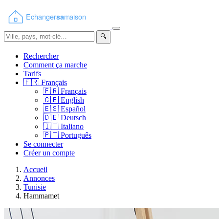
🔍
Rechercher
Comment ça marche
Tarifs
🇫🇷
Français
🇫🇷
Français
🇬🇧
English
🇪🇸
Español
🇩🇪
Deutsch
🇮🇹
Italiano
🇵🇹
Português
Se connecter
Créer un compte
Accueil
Annonces
Tunisie
Hammamet