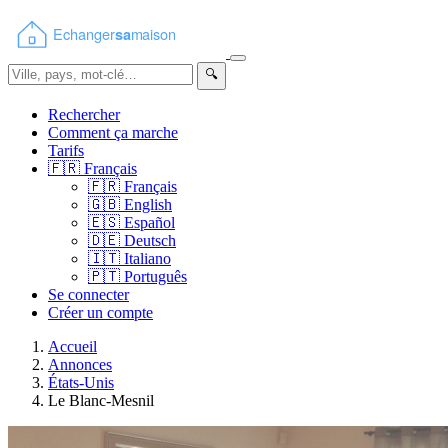
🔍
Rechercher
Comment ça marche
Tarifs
🇫🇷
Français
🇫🇷
Français
🇬🇧
English
🇪🇸
Español
🇩🇪
Deutsch
🇮🇹
Italiano
🇵🇹
Português
Se connecter
Créer un compte
Accueil
Annonces
États-Unis
Le Blanc-Mesnil