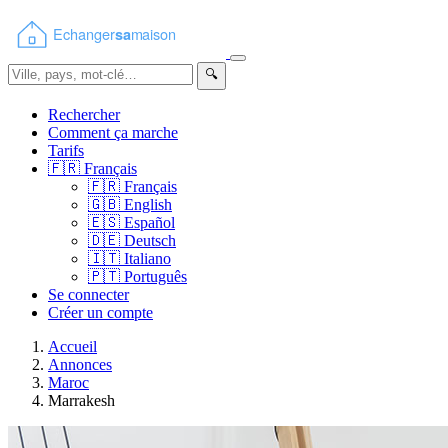
🔍
Rechercher
Comment ça marche
Tarifs
🇫🇷
Français
🇫🇷
Français
🇬🇧
English
🇪🇸
Español
🇩🇪
Deutsch
🇮🇹
Italiano
🇵🇹
Português
Se connecter
Créer un compte
Accueil
Annonces
Maroc
Marrakesh