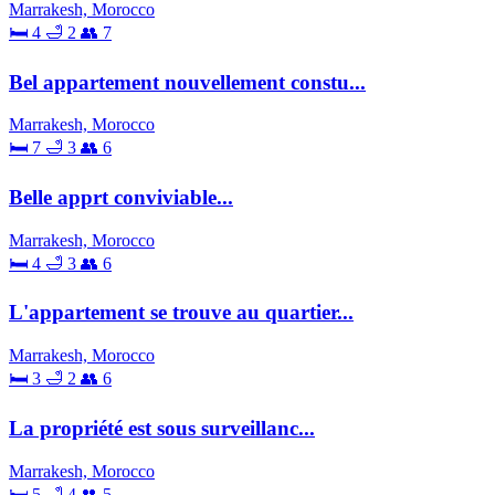
Marrakesh, Morocco
🛏 4
🛁 2
👥 7
Bel appartement nouvellement constu...
Marrakesh, Morocco
🛏 7
🛁 3
👥 6
Belle apprt conviviable...
Marrakesh, Morocco
🛏 4
🛁 3
👥 6
L'appartement se trouve au quartier...
Marrakesh, Morocco
🛏 3
🛁 2
👥 6
La propriété est sous surveillanc...
Marrakesh, Morocco
🛏 5
🛁 4
👥 5