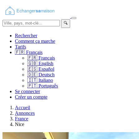
🔍
Rechercher
Comment ça marche
Tarifs
🇫🇷
Français
🇫🇷
Français
🇬🇧
English
🇪🇸
Español
🇩🇪
Deutsch
🇮🇹
Italiano
🇵🇹
Português
Se connecter
Créer un compte
Accueil
Annonces
France
Nice