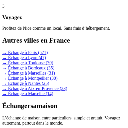
3
Voyagez
Profitez de Nice comme un local. Sans frais d’hébergement.
Autres villes en France
→ Échange à Paris
(571)
→ Échange à Lyon
(47)
→ Échange à Toulouse
(39)
→ Échange à Bordeaux
(35)
→ Échange à Marseilles
(31)
→ Échange à Montpellier
(30)
→ Échange à Nantes
(25)
→ Échange à Aix-en-Provence
(23)
→ Échange à Marseille
(14)
Échangersamaison
L’échange de maison entre particuliers, simple et gratuit. Voyagez
autrement, partout dans le monde.