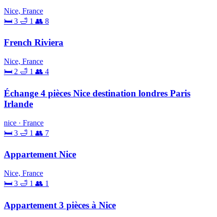
Nice, France
🛏 3
🛁 1
👥 8
French Riviera
Nice, France
🛏 2
🛁 1
👥 4
Échange 4 pièces Nice destination londres Paris
Irlande
nice · France
🛏 3
🛁 1
👥 7
Appartement Nice
Nice, France
🛏 3
🛁 1
👥 1
Appartement 3 pièces à Nice