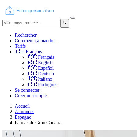
🔍
Rechercher
Comment ça marche
Tarifs
🇫🇷
Français
🇫🇷
Français
🇬🇧
English
🇪🇸
Español
🇩🇪
Deutsch
🇮🇹
Italiano
🇵🇹
Português
Se connecter
Créer un compte
Accueil
Annonces
Espagne
Palmas de Gran Canaria