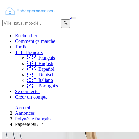
🔍
Rechercher
Comment ça marche
Tarifs
🇫🇷
Français
🇫🇷
Français
🇬🇧
English
🇪🇸
Español
🇩🇪
Deutsch
🇮🇹
Italiano
🇵🇹
Português
Se connecter
Créer un compte
Accueil
Annonces
Polynésie française
Papeete 98714