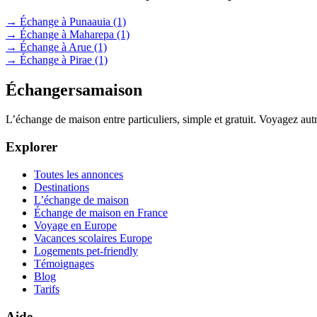
→ Échange à Punaauia
(1)
→ Échange à Maharepa
(1)
→ Échange à Arue
(1)
→ Échange à Pirae
(1)
Échangersamaison
L’échange de maison entre particuliers, simple et gratuit. Voyagez au
Explorer
Toutes les annonces
Destinations
L’échange de maison
Échange de maison en France
Voyage en Europe
Vacances scolaires Europe
Logements pet-friendly
Témoignages
Blog
Tarifs
Aide