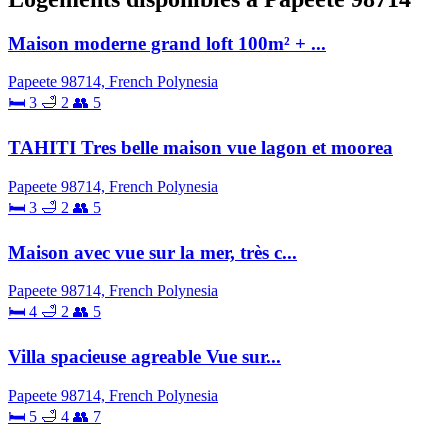
Maison moderne grand loft 100m² + ...
Papeete 98714, French Polynesia
🛏 3
🛁 2
👥 5
TAHITI Tres belle maison vue lagon et moorea
Papeete 98714, French Polynesia
🛏 3
🛁 2
👥 5
Maison avec vue sur la mer, très c...
Papeete 98714, French Polynesia
🛏 4
🛁 2
👥 5
Villa spacieuse agreable Vue sur...
Papeete 98714, French Polynesia
🛏 5
🛁 4
👥 7