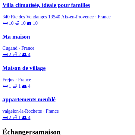
Villa climatisée, idéale pour familles
340 Rte des Vendanges 13540 Aix-en-Provence · France
🛏 10
🛁 10
👥 10
Ma maison
Cugand · France
🛏 2
🛁 2
👥 4
Maison de village
Frejus · France
🛏 1
🛁 1
👥 4
appartements meublé
valgelon-la-Rochette · France
🛏 2
🛁 1
👥 4
Échangersamaison