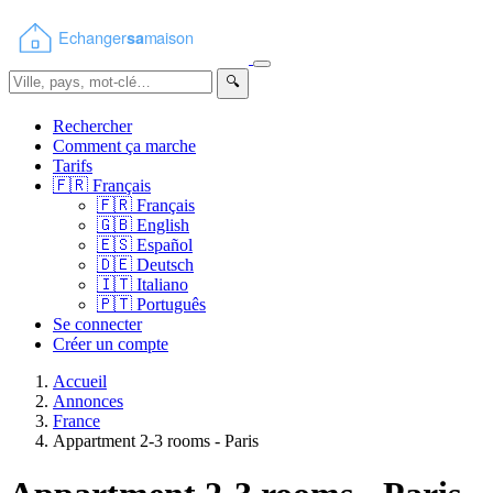
🔍
Rechercher
Comment ça marche
Tarifs
🇫🇷
Français
🇫🇷
Français
🇬🇧
English
🇪🇸
Español
🇩🇪
Deutsch
🇮🇹
Italiano
🇵🇹
Português
Se connecter
Créer un compte
Accueil
Annonces
France
Appartment 2-3 rooms - Paris