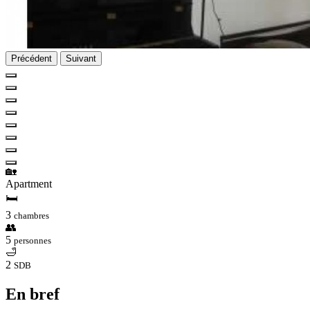
Précédent
Suivant
🏡
Apartment
🛏
3
chambres
👥
5
personnes
🛁
2
SDB
En bref