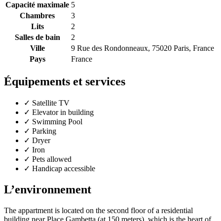
Capacité maximale
5
Chambres
3
Lits
2
Salles de bain
2
Ville
9 Rue des Rondonneaux, 75020 Paris, France
Pays
France
Équipements et services
✓
Satellite TV
✓
Elevator in building
✓
Swimming Pool
✓
Parking
✓
Dryer
✓
Iron
✓
Pets allowed
✓
Handicap accessible
L’environnement
The appartment is located on the second floor of a residential
building near Place Gambetta (at 150 meters), which is the heart of