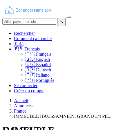
🔍
Rechercher
Comment ça marche
Tarifs
🇫🇷
Français
🇫🇷
Français
🇬🇧
English
🇪🇸
Español
🇩🇪
Deutsch
🇮🇹
Italiano
🇵🇹
Português
Se connecter
Créer un compte
Accueil
Annonces
France
IMMEUBLE HAUSSAMNIEN, GRAND 3/4 PIE...