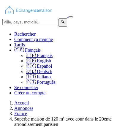
🔍
Rechercher
Comment ça marche
Tarifs
🇫🇷
Français
🇫🇷
Français
🇬🇧
English
🇪🇸
Español
🇩🇪
Deutsch
🇮🇹
Italiano
🇵🇹
Português
Se connecter
Créer un compte
Accueil
Annonces
France
Superbe maison de 120 m² avec cour dans le 20ème
arrondissement parisien