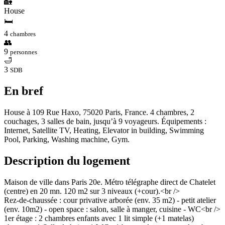
🏡
House
🛏
4
chambres
👥
9
personnes
🛁
3
SDB
En bref
House à 109 Rue Haxo, 75020 Paris, France. 4 chambres, 2
couchages, 3 salles de bain, jusqu’à 9 voyageurs. Équipements :
Internet, Satellite TV, Heating, Elevator in building, Swimming
Pool, Parking, Washing machine, Gym.
Description du logement
Maison de ville dans Paris 20e. Métro télégraphe direct de Chatelet
(centre) en 20 mn. 120 m2 sur 3 niveaux (+cour).<br />
Rez-de-chaussée : cour privative arborée (env. 35 m2) - petit atelier
(env. 10m2) - open space : salon, salle à manger, cuisine - WC<br />
1er étage : 2 chambres enfants avec 1 lit simple (+1 matelas)