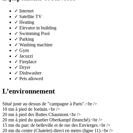
✓
Internet
✓
Satellite TV
✓
Heating
✓
Elevator in building
✓
Swimming Pool
✓
Parking
✓
Washing machine
✓
Gym
✓
Jacuzzi
✓
Fireplace
✓
Dryer
✓
Dishwasher
✓
Pets allowed
L’environnement
Situé juste au dessus de "campagne à Paris".<br />
10 mn à pied de Jordain.<br />
20 mn à pied des Buttes Chaumont.<br />
20 mn à pied du quartier Oberkampf (branché).<br />
15 mn du parc de belleville et de rue des Envierges.<br />
20 mn du centre (Chatelet) direct en metro (ligne 11).<br />