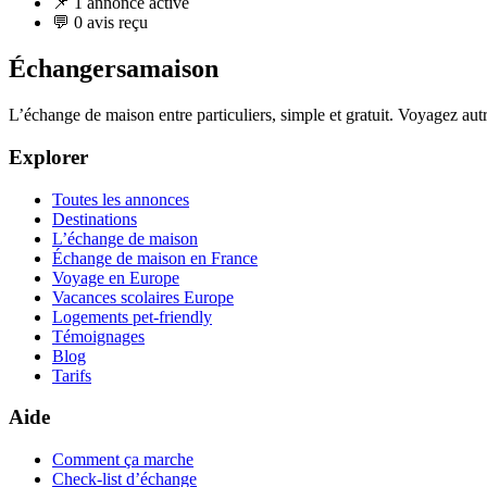
📌 1 annonce active
💬 0 avis reçu
Échangersamaison
L’échange de maison entre particuliers, simple et gratuit. Voyagez au
Explorer
Toutes les annonces
Destinations
L’échange de maison
Échange de maison en France
Voyage en Europe
Vacances scolaires Europe
Logements pet-friendly
Témoignages
Blog
Tarifs
Aide
Comment ça marche
Check-list d’échange