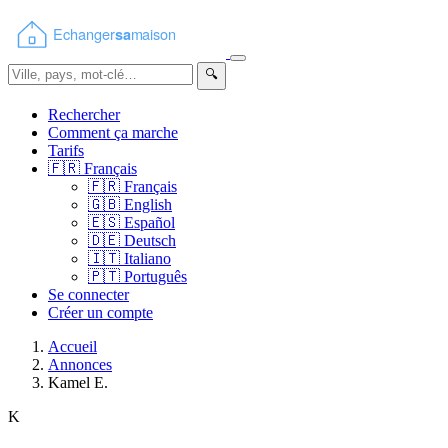
🔍
Rechercher
Comment ça marche
Tarifs
🇫🇷
Français
🇫🇷
Français
🇬🇧
English
🇪🇸
Español
🇩🇪
Deutsch
🇮🇹
Italiano
🇵🇹
Português
Se connecter
Créer un compte
Accueil
Annonces
Kamel E.
K