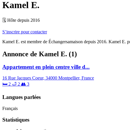
Kamel E.
🗓 Hôte depuis 2016
S’inscrire pour contacter
Kamel E. est membre de Échangersamaison depuis 2016. Kamel E. pro
Annonce de Kamel E. (1)
Appartement en plein centre ville d...
16 Rue Jacques Coeur, 34000 Montpellier, France
🛏 2
🛁 2
👥 3
Langues parlées
Français
Statistiques