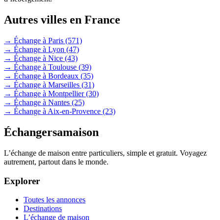
Autres villes en France
→ Échange à Paris
(571)
→ Échange à Lyon
(47)
→ Échange à Nice
(43)
→ Échange à Toulouse
(39)
→ Échange à Bordeaux
(35)
→ Échange à Marseilles
(31)
→ Échange à Montpellier
(30)
→ Échange à Nantes
(25)
→ Échange à Aix-en-Provence
(23)
Échangersamaison
L’échange de maison entre particuliers, simple et gratuit. Voyagez
autrement, partout dans le monde.
Explorer
Toutes les annonces
Destinations
L’échange de maison