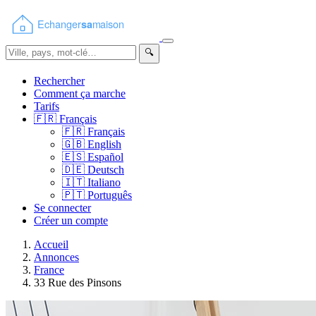
🔍
Rechercher
Comment ça marche
Tarifs
🇫🇷
Français
🇫🇷
Français
🇬🇧
English
🇪🇸
Español
🇩🇪
Deutsch
🇮🇹
Italiano
🇵🇹
Português
Se connecter
Créer un compte
Accueil
Annonces
France
33 Rue des Pinsons