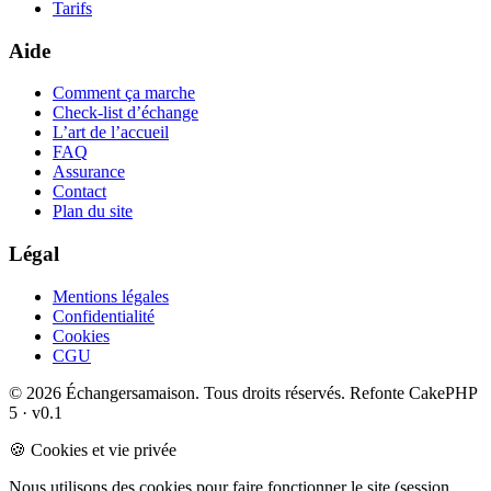
Tarifs
Aide
Comment ça marche
Check-list d’échange
L’art de l’accueil
FAQ
Assurance
Contact
Plan du site
Légal
Mentions légales
Confidentialité
Cookies
CGU
© 2026 Échangersamaison. Tous droits réservés.
Refonte CakePHP
5 · v0.1
🍪 Cookies et vie privée
Nous utilisons des cookies pour faire fonctionner le site (session,