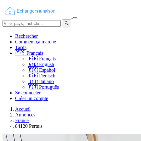
🔍
Rechercher
Comment ça marche
Tarifs
🇫🇷
Français
🇫🇷
Français
🇬🇧
English
🇪🇸
Español
🇩🇪
Deutsch
🇮🇹
Italiano
🇵🇹
Português
Se connecter
Créer un compte
Accueil
Annonces
France
84120 Pertuis