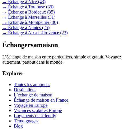
→ Échange à Nice
(43)
→ Échange à Toulouse
(39)
→ Échange à Bordeaux
(35)
→ Échange à Marseilles
(31)
→ Échange à Montpellier
(30)
→ Échange à Nantes
(25)
→ Échange à Aix-en-Provence
(23)
Échangersamaison
L’échange de maison entre particuliers, simple et gratuit. Voyagez
autrement, partout dans le monde.
Explorer
Toutes les annonces
Destinations
L’échange de maison
Échange de maison en France
Voyage en Europe
Vacances scolaires Europe
Logements pet-friendly
Témoignages
Blog