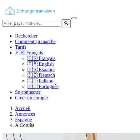
🔍
Rechercher
Comment ça marche
Tarifs
🇫🇷
Français
🇫🇷
Français
🇬🇧
English
🇪🇸
Español
🇩🇪
Deutsch
🇮🇹
Italiano
🇵🇹
Português
Se connecter
Créer un compte
Accueil
Annonces
Espagne
A Coruña