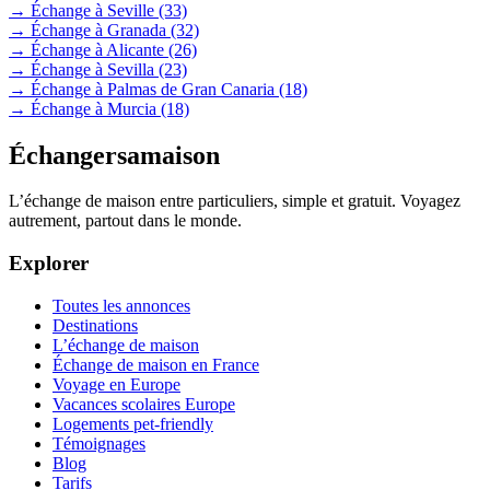
→ Échange à Seville
(33)
→ Échange à Granada
(32)
→ Échange à Alicante
(26)
→ Échange à Sevilla
(23)
→ Échange à Palmas de Gran Canaria
(18)
→ Échange à Murcia
(18)
Échangersamaison
L’échange de maison entre particuliers, simple et gratuit. Voyagez
autrement, partout dans le monde.
Explorer
Toutes les annonces
Destinations
L’échange de maison
Échange de maison en France
Voyage en Europe
Vacances scolaires Europe
Logements pet-friendly
Témoignages
Blog
Tarifs