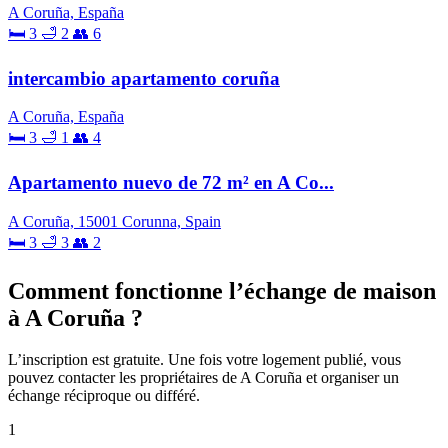
A Coruña, España
🛏 3
🛁 2
👥 6
intercambio apartamento coruña
A Coruña, España
🛏 3
🛁 1
👥 4
Apartamento nuevo de 72 m² en A Co...
A Coruña, 15001 Corunna, Spain
🛏 3
🛁 3
👥 2
Comment fonctionne l’échange de maison
à A Coruña ?
L’inscription est gratuite. Une fois votre logement publié, vous
pouvez contacter les propriétaires de A Coruña et organiser un
échange réciproque ou différé.
1