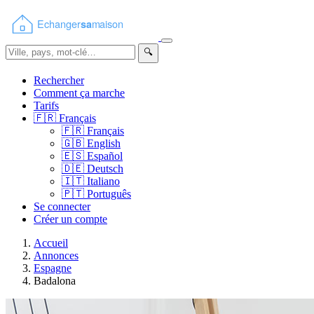
🔍
Rechercher
Comment ça marche
Tarifs
🇫🇷
Français
🇫🇷
Français
🇬🇧
English
🇪🇸
Español
🇩🇪
Deutsch
🇮🇹
Italiano
🇵🇹
Português
Se connecter
Créer un compte
Accueil
Annonces
Espagne
Badalona