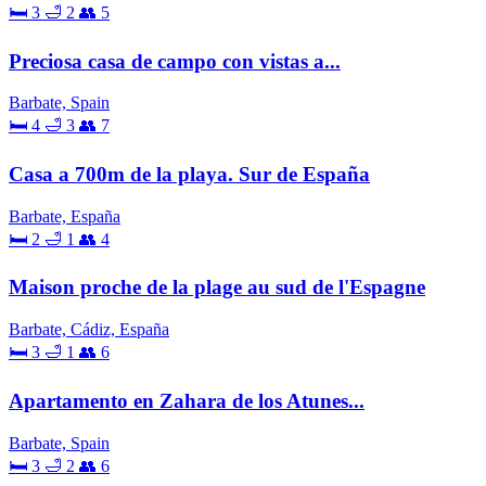
🛏 3
🛁 2
👥 5
Preciosa casa de campo con vistas a...
Barbate, Spain
🛏 4
🛁 3
👥 7
Casa a 700m de la playa. Sur de España
Barbate, España
🛏 2
🛁 1
👥 4
Maison proche de la plage au sud de l'Espagne
Barbate, Cádiz, España
🛏 3
🛁 1
👥 6
Apartamento en Zahara de los Atunes...
Barbate, Spain
🛏 3
🛁 2
👥 6