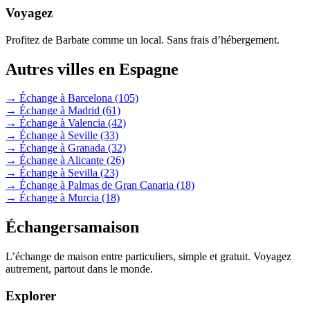
Voyagez
Profitez de Barbate comme un local. Sans frais d’hébergement.
Autres villes en Espagne
→ Échange à Barcelona
(105)
→ Échange à Madrid
(61)
→ Échange à Valencia
(42)
→ Échange à Seville
(33)
→ Échange à Granada
(32)
→ Échange à Alicante
(26)
→ Échange à Sevilla
(23)
→ Échange à Palmas de Gran Canaria
(18)
→ Échange à Murcia
(18)
Échangersamaison
L’échange de maison entre particuliers, simple et gratuit. Voyagez
autrement, partout dans le monde.
Explorer