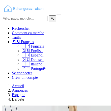
🔍
Rechercher
Comment ça marche
Tarifs
🇫🇷
Français
🇫🇷
Français
🇬🇧
English
🇪🇸
Español
🇩🇪
Deutsch
🇮🇹
Italiano
🇵🇹
Português
Se connecter
Créer un compte
Accueil
Annonces
Espagne
Barbate