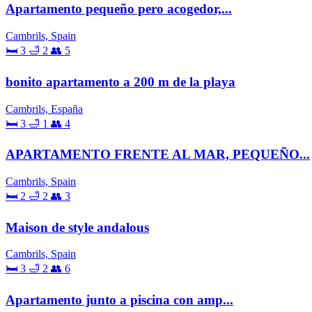
Apartamento pequeño pero acogedor,...
Cambrils, Spain
🛏 3
🛁 2
👥 5
bonito apartamento a 200 m de la playa
Cambrils, España
🛏 3
🛁 1
👥 4
APARTAMENTO FRENTE AL MAR, PEQUEÑO...
Cambrils, Spain
🛏 2
🛁 2
👥 3
Maison de style andalous
Cambrils, Spain
🛏 3
🛁 2
👥 6
Apartamento junto a piscina con amp...