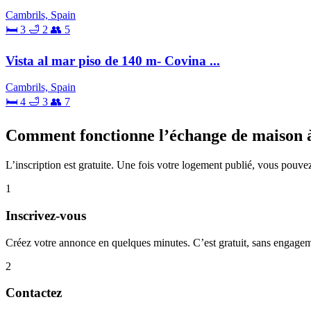
Cambrils, Spain
🛏 3
🛁 2
👥 5
Vista al mar piso de 140 m- Covina ...
Cambrils, Spain
🛏 4
🛁 3
👥 7
Comment fonctionne l’échange de maison 
L’inscription est gratuite. Une fois votre logement publié, vous pouve
1
Inscrivez-vous
Créez votre annonce en quelques minutes. C’est gratuit, sans engage
2
Contactez