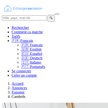
🔍
Rechercher
Comment ça marche
Tarifs
🇫🇷
Français
🇫🇷
Français
🇬🇧
English
🇪🇸
Español
🇩🇪
Deutsch
🇮🇹
Italiano
🇵🇹
Português
Se connecter
Créer un compte
Accueil
Annonces
Espagne
Cambrils