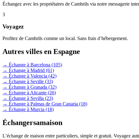
Échangez avec les propriétaires de Cambrils via notre messagerie inte
3
Voyagez
Profitez de Cambrils comme un local. Sans frais d’hébergement.
Autres villes en Espagne
→ Échange à Barcelona
(105)
→ Échange à Madrid
(61)
→ Échange à Valencia
(42)
→ Échange à Seville
(33)
→ Échange à Granada
(32)
→ Échange à Alicante
(26)
→ Échange à Sevilla
(23)
→ Échange à Palmas de Gran Canaria
(18)
→ Échange à Murcia
(18)
Échangersamaison
L’échange de maison entre particuliers, simple et gratuit. Voyagez au