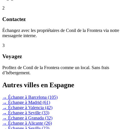
2
Contactez
Échangez avec les propriétaires de Conil de la Frontera via notre
messagerie interne.
3
Voyagez
Profitez de Conil de la Frontera comme un local. Sans frais
d’hébergement.
Autres villes en Espagne
→ Échange à Barcelona
(105)
→ Échange à Madrid
(61)
→ Échange à Valencia
(42)
→ Échange à Seville
(33)
→ Échange à Granada
(32)
→ Échange à Alicante
(26)
→ Échange à Sevilla
(23)