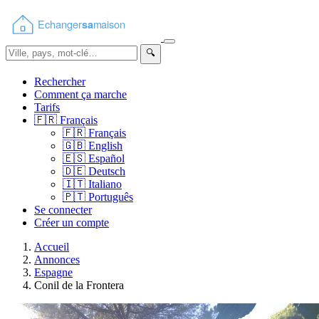
🔍
Rechercher
Comment ça marche
Tarifs
🇫🇷
Français
🇫🇷
Français
🇬🇧
English
🇪🇸
Español
🇩🇪
Deutsch
🇮🇹
Italiano
🇵🇹
Português
Se connecter
Créer un compte
Accueil
Annonces
Espagne
Conil de la Frontera