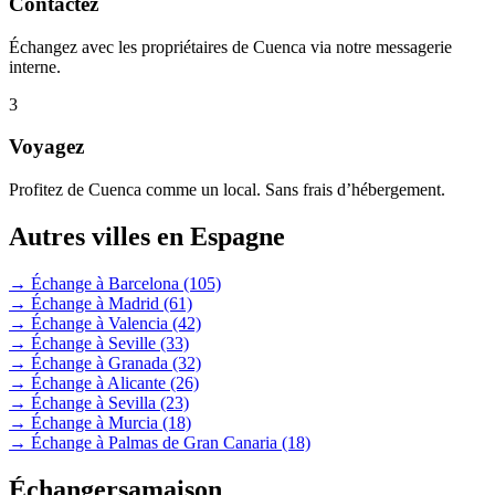
Contactez
Échangez avec les propriétaires de Cuenca via notre messagerie
interne.
3
Voyagez
Profitez de Cuenca comme un local. Sans frais d’hébergement.
Autres villes en Espagne
→ Échange à Barcelona
(105)
→ Échange à Madrid
(61)
→ Échange à Valencia
(42)
→ Échange à Seville
(33)
→ Échange à Granada
(32)
→ Échange à Alicante
(26)
→ Échange à Sevilla
(23)
→ Échange à Murcia
(18)
→ Échange à Palmas de Gran Canaria
(18)
Échangersamaison