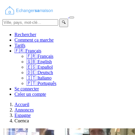
🔍
Rechercher
Comment ça marche
Tarifs
🇫🇷
Français
🇫🇷
Français
🇬🇧
English
🇪🇸
Español
🇩🇪
Deutsch
🇮🇹
Italiano
🇵🇹
Português
Se connecter
Créer un compte
Accueil
Annonces
Espagne
Cuenca