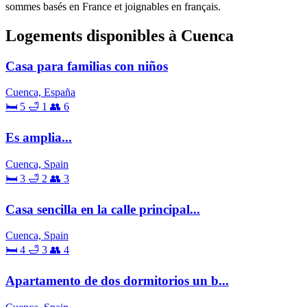
sommes basés en France et joignables en français.
Logements disponibles à Cuenca
Casa para familias con niños
Cuenca, España
🛏 5
🛁 1
👥 6
Es amplia...
Cuenca, Spain
🛏 3
🛁 2
👥 3
Casa sencilla en la calle principal...
Cuenca, Spain
🛏 4
🛁 3
👥 4
Apartamento de dos dormitorios un b...