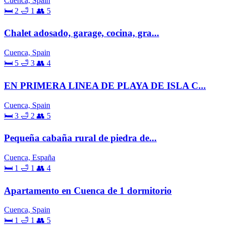
Cuenca, Spain
🛏 2
🛁 1
👥 5
Chalet adosado, garage, cocina, gra...
Cuenca, Spain
🛏 5
🛁 3
👥 4
EN PRIMERA LINEA DE PLAYA DE ISLA C...
Cuenca, Spain
🛏 3
🛁 2
👥 5
Pequeña cabaña rural de piedra de...
Cuenca, España
🛏 1
🛁 1
👥 4
Apartamento en Cuenca de 1 dormitorio
Cuenca, Spain
🛏 1
🛁 1
👥 5