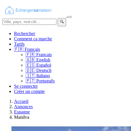
🔍
Rechercher
Comment ça marche
Tarifs
🇫🇷
Français
🇫🇷
Français
🇬🇧
English
🇪🇸
Español
🇩🇪
Deutsch
🇮🇹
Italiano
🇵🇹
Português
Se connecter
Créer un compte
Accueil
Annonces
Espagne
Manilva