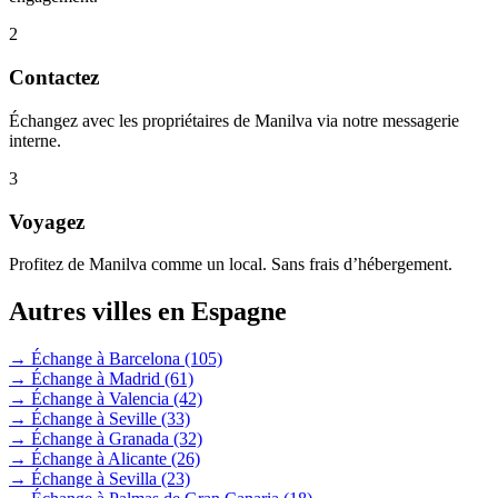
2
Contactez
Échangez avec les propriétaires de Manilva via notre messagerie
interne.
3
Voyagez
Profitez de Manilva comme un local. Sans frais d’hébergement.
Autres villes en Espagne
→ Échange à Barcelona
(105)
→ Échange à Madrid
(61)
→ Échange à Valencia
(42)
→ Échange à Seville
(33)
→ Échange à Granada
(32)
→ Échange à Alicante
(26)
→ Échange à Sevilla
(23)