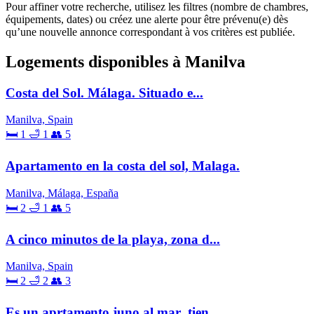
Pour affiner votre recherche, utilisez les filtres (nombre de chambres,
équipements, dates) ou créez une alerte pour être prévenu(e) dès
qu’une nouvelle annonce correspondant à vos critères est publiée.
Logements disponibles à Manilva
Costa del Sol. Málaga. Situado e...
Manilva, Spain
🛏 1
🛁 1
👥 5
Apartamento en la costa del sol, Malaga.
Manilva, Málaga, España
🛏 2
🛁 1
👥 5
A cinco minutos de la playa, zona d...
Manilva, Spain
🛏 2
🛁 2
👥 3
Es un aprtamento juno al mar ,tien...