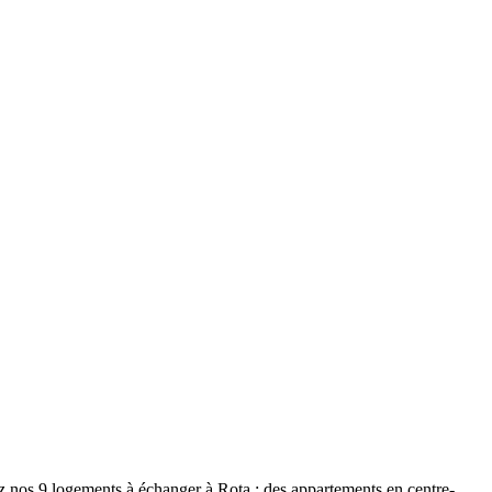
z nos 9 logements à échanger à Rota : des appartements en centre-