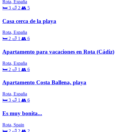
Rota, España
🛏 3
🛁 2
👥 5
Casa cerca de la playa
Rota, España
🛏 2
🛁 1
👥 6
Apartamento para vacaciones en Rota (Cádiz)
Rota, España
🛏 2
🛁 1
👥 6
Apartamento Costa Ballena, playa
Rota, España
🛏 3
🛁 1
👥 6
Es muy bonita...
Rota, Spain
🛏 2
🛁 2
👥 2