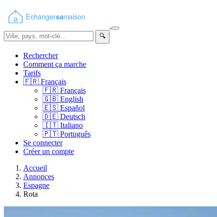
🔍
Rechercher
Comment ça marche
Tarifs
🇫🇷
Français
🇫🇷
Français
🇬🇧
English
🇪🇸
Español
🇩🇪
Deutsch
🇮🇹
Italiano
🇵🇹
Português
Se connecter
Créer un compte
Accueil
Annonces
Espagne
Rota