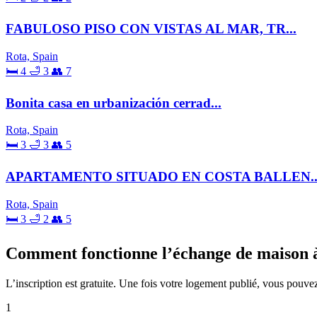
FABULOSO PISO CON VISTAS AL MAR, TR...
Rota, Spain
🛏 4
🛁 3
👥 7
Bonita casa en urbanización cerrad...
Rota, Spain
🛏 3
🛁 3
👥 5
APARTAMENTO SITUADO EN COSTA BALLEN..
Rota, Spain
🛏 3
🛁 2
👥 5
Comment fonctionne l’échange de maison 
L’inscription est gratuite. Une fois votre logement publié, vous pouvez
1