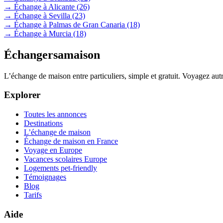
→ Échange à Alicante
(26)
→ Échange à Sevilla
(23)
→ Échange à Palmas de Gran Canaria
(18)
→ Échange à Murcia
(18)
Échangersamaison
L’échange de maison entre particuliers, simple et gratuit. Voyagez au
Explorer
Toutes les annonces
Destinations
L’échange de maison
Échange de maison en France
Voyage en Europe
Vacances scolaires Europe
Logements pet-friendly
Témoignages
Blog
Tarifs
Aide