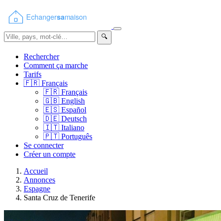
🔍
Rechercher
Comment ça marche
Tarifs
🇫🇷
Français
🇫🇷
Français
🇬🇧
English
🇪🇸
Español
🇩🇪
Deutsch
🇮🇹
Italiano
🇵🇹
Português
Se connecter
Créer un compte
Accueil
Annonces
Espagne
Santa Cruz de Tenerife