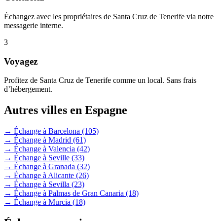
Échangez avec les propriétaires de Santa Cruz de Tenerife via notre
messagerie interne.
3
Voyagez
Profitez de Santa Cruz de Tenerife comme un local. Sans frais
d’hébergement.
Autres villes en Espagne
→ Échange à Barcelona
(105)
→ Échange à Madrid
(61)
→ Échange à Valencia
(42)
→ Échange à Seville
(33)
→ Échange à Granada
(32)
→ Échange à Alicante
(26)
→ Échange à Sevilla
(23)
→ Échange à Palmas de Gran Canaria
(18)
→ Échange à Murcia
(18)