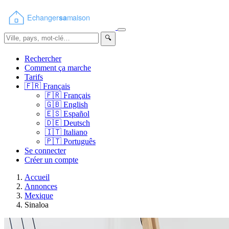
🔍
Rechercher
Comment ça marche
Tarifs
🇫🇷
Français
🇫🇷
Français
🇬🇧
English
🇪🇸
Español
🇩🇪
Deutsch
🇮🇹
Italiano
🇵🇹
Português
Se connecter
Créer un compte
Accueil
Annonces
Mexique
Sinaloa