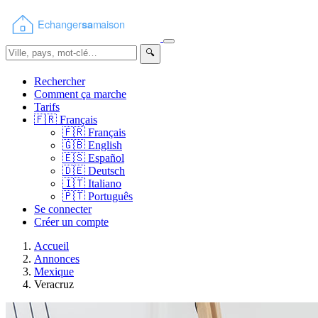
🔍
Rechercher
Comment ça marche
Tarifs
🇫🇷
Français
🇫🇷
Français
🇬🇧
English
🇪🇸
Español
🇩🇪
Deutsch
🇮🇹
Italiano
🇵🇹
Português
Se connecter
Créer un compte
Accueil
Annonces
Mexique
Veracruz