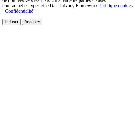
de données vers les États-Unis, encadré par les clauses
contractuelles types et le Data Privacy Framework.
Politique cookies
·
Confidentialité
Refuser
Accepter