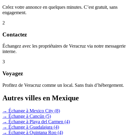
Créez votre annonce en quelques minutes. C’est gratuit, sans
engagement.
2
Contactez
Échangez avec les propriétaires de Veracruz via notre messagerie
interne.
3
Voyagez
Profitez de Veracruz comme un local. Sans frais d’hébergement.
Autres villes en Mexique
→ Échange à Mexico City
(8)
→ Échange à Cancún
(5)
→ Échange à Playa del Carmen
(4)
→ Échange à Guadalajara
(4)
→ Échange à Quintana Roo
(4)