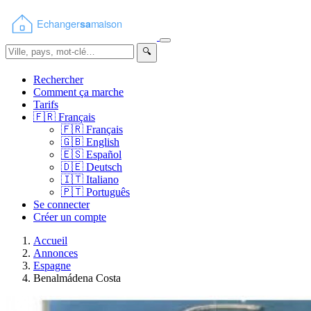
🔍
Rechercher
Comment ça marche
Tarifs
🇫🇷
Français
🇫🇷
Français
🇬🇧
English
🇪🇸
Español
🇩🇪
Deutsch
🇮🇹
Italiano
🇵🇹
Português
Se connecter
Créer un compte
Accueil
Annonces
Espagne
Benalmádena Costa