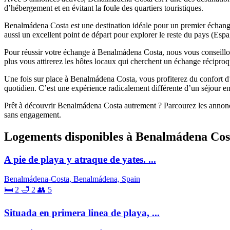
d’hébergement et en évitant la foule des quartiers touristiques.
Benalmádena Costa est une destination idéale pour un premier échange d
aussi un excellent point de départ pour explorer le reste du pays (Espa
Pour réussir votre échange à Benalmádena Costa, nous vous conseillons
plus vous attirerez les hôtes locaux qui cherchent un échange réciproq
Une fois sur place à Benalmádena Costa, vous profiterez du confort d’u
quotidien. C’est une expérience radicalement différente d’un séjour en
Prêt à découvrir Benalmádena Costa autrement ? Parcourez les annonces
sans engagement.
Logements disponibles à Benalmádena Cos
A pie de playa y atraque de yates. ...
Benalmádena-Costa, Benalmádena, Spain
🛏 2
🛁 2
👥 5
Situada en primera linea de playa, ...