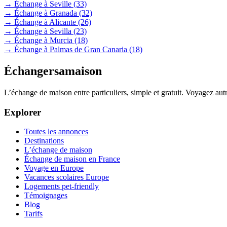
→ Échange à Seville
(33)
→ Échange à Granada
(32)
→ Échange à Alicante
(26)
→ Échange à Sevilla
(23)
→ Échange à Murcia
(18)
→ Échange à Palmas de Gran Canaria
(18)
Échangersamaison
L’échange de maison entre particuliers, simple et gratuit. Voyagez au
Explorer
Toutes les annonces
Destinations
L’échange de maison
Échange de maison en France
Voyage en Europe
Vacances scolaires Europe
Logements pet-friendly
Témoignages
Blog
Tarifs