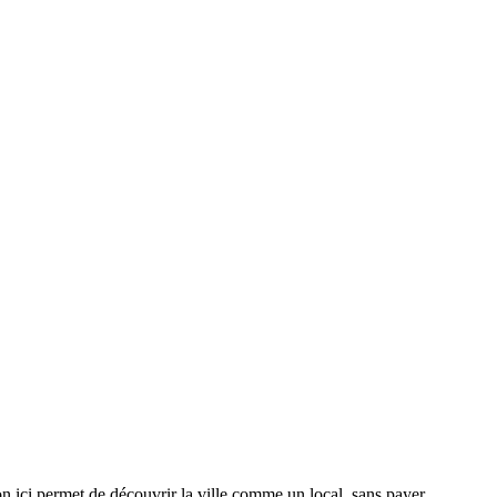
 ici permet de découvrir la ville comme un local, sans payer