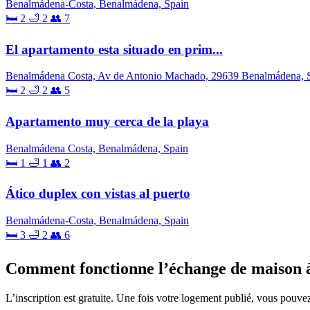
Benalmádena-Costa, Benalmádena, Spain
🛏 2
🛁 2
👥 7
El apartamento esta situado en prim...
Benalmádena Costa, Av de Antonio Machado, 29639 Benalmádena, 
🛏 2
🛁 2
👥 5
Apartamento muy cerca de la playa
Benalmádena Costa, Benalmádena, Spain
🛏 1
🛁 1
👥 2
Ático duplex con vistas al puerto
Benalmádena-Costa, Benalmádena, Spain
🛏 3
🛁 2
👥 6
Comment fonctionne l’échange de maison 
L’inscription est gratuite. Une fois votre logement publié, vous pouve