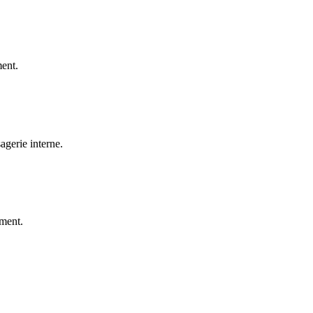
ment.
gerie interne.
ment.