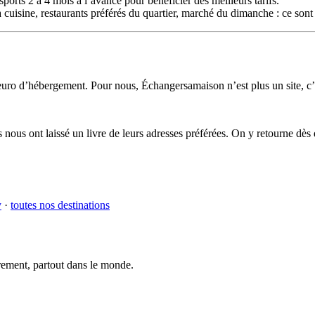
sports 2 à 4 mois à l’avance pour bénéficier des meilleurs tarifs.
uisine, restaurants préférés du quartier, marché du dimanche : ce sont 
 euro d’hébergement. Pour nous, Échangersamaison n’est plus un site, c
 nous ont laissé un livre de leurs adresses préférées. On y retourne dès
y
·
toutes nos destinations
trement, partout dans le monde.