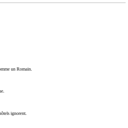
i comme un Romain.
ue.
ôtels ignorent.