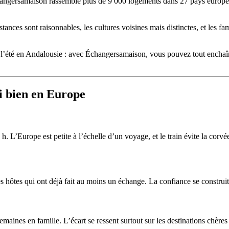
changersamaison rassemble plus de 9 000 logements dans 27 pays europ
ances sont raisonnables, les cultures voisines mais distinctes, et les f
l’été en Andalousie : avec Échangersamaison, vous pouvez tout encha
i bien en Europe
L’Europe est petite à l’échelle d’un voyage, et le train évite la corvé
s hôtes qui ont déjà fait au moins un échange. La confiance se construi
ines en famille. L’écart se ressent surtout sur les destinations chères