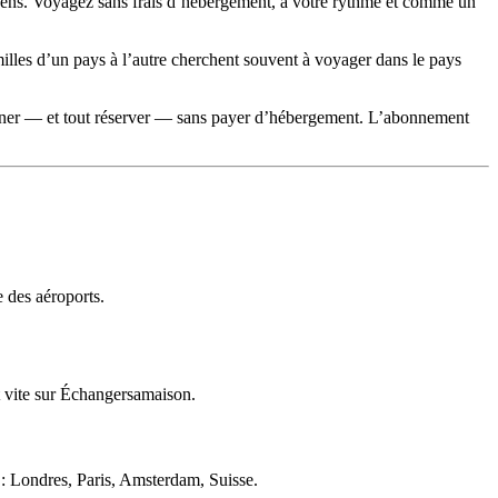
éens. Voyagez sans frais d’hébergement, à votre rythme et comme un
amilles d’un pays à l’autre cherchent souvent à voyager dans le pays
îner — et tout réserver — sans payer d’hébergement. L’abonnement
e des aéroports.
t vite sur Échangersamaison.
 : Londres, Paris, Amsterdam, Suisse.