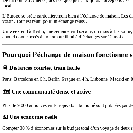
De Lisbonne à Athènes, des îles grecques aux fjords norvégiens : É
local.
L’Europe se prête particulièrement bien à l’échange de maison. Les dist
voisin. Tout est réuni pour un échange réussi.
Un week-end à Berlin, une semaine en Toscane, un mois à Lisbonne, 
annuel donne accès à un nombre illimité d’échanges sur 12 mois.
Pourquoi l’échange de maison fonctionne s
🚆 Distances courtes, train facile
Paris–Barcelone en 6 h, Berlin–Prague en 4 h, Lisbonne–Madrid en 8 h. 
🗺️ Une communauté dense et active
Plus de 9 000 annonces en Europe, dont la moitié sont publiées par de
💶 Une économie réelle
Compter 30 % d’économies sur le budget total d’un voyage de deux sema