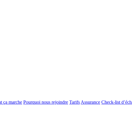
 ça marche
Pourquoi nous rejoindre
Tarifs
Assurance
Check-list d’éc