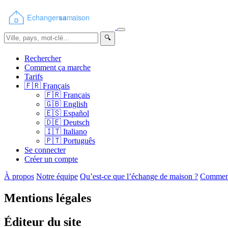
🔍
Rechercher
Comment ça marche
Tarifs
🇫🇷
Français
🇫🇷
Français
🇬🇧
English
🇪🇸
Español
🇩🇪
Deutsch
🇮🇹
Italiano
🇵🇹
Português
Se connecter
Créer un compte
À propos
Notre équipe
Qu’est-ce que l’échange de maison ?
Comment
Mentions légales
Éditeur du site