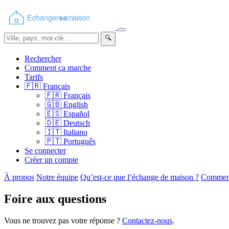
🔍
Rechercher
Comment ça marche
Tarifs
🇫🇷
Français
🇫🇷
Français
🇬🇧
English
🇪🇸
Español
🇩🇪
Deutsch
🇮🇹
Italiano
🇵🇹
Português
Se connecter
Créer un compte
À propos
Notre équipe
Qu’est-ce que l’échange de maison ?
Comment
Foire aux questions
Vous ne trouvez pas votre réponse ?
Contactez-nous
.