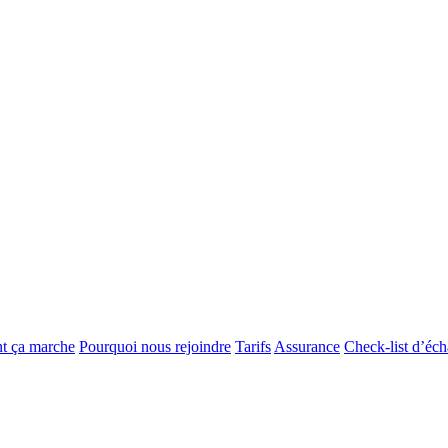
 ça marche
Pourquoi nous rejoindre
Tarifs
Assurance
Check-list d’éc