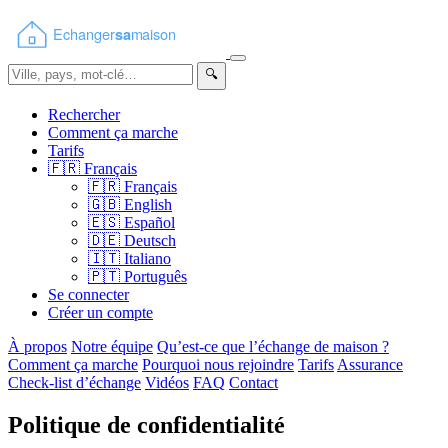
🔍
Rechercher
Comment ça marche
Tarifs
🇫🇷
Français
🇫🇷
Français
🇬🇧
English
🇪🇸
Español
🇩🇪
Deutsch
🇮🇹
Italiano
🇵🇹
Português
Se connecter
Créer un compte
À propos
Notre équipe
Qu’est-ce que l’échange de maison ?
Comment ça marche
Pourquoi nous rejoindre
Tarifs
Assurance
Check-list d’échange
Vidéos
FAQ
Contact
Politique de confidentialité