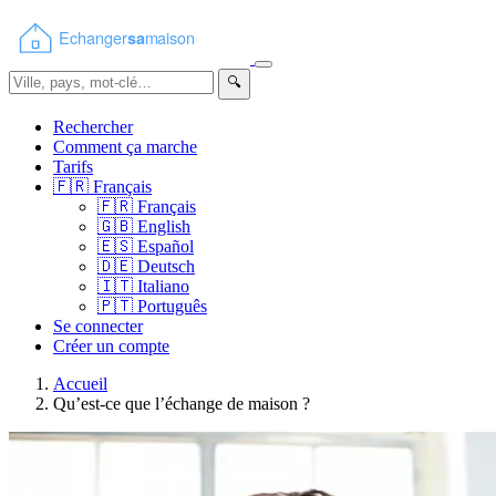
🔍
Rechercher
Comment ça marche
Tarifs
🇫🇷
Français
🇫🇷
Français
🇬🇧
English
🇪🇸
Español
🇩🇪
Deutsch
🇮🇹
Italiano
🇵🇹
Português
Se connecter
Créer un compte
Accueil
Qu’est-ce que l’échange de maison ?