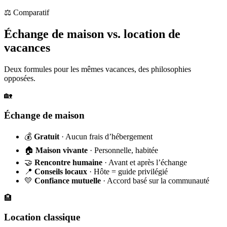
⚖️ Comparatif
Échange de maison vs. location de
vacances
Deux formules pour les mêmes vacances, des philosophies
opposées.
🏡
Échange de maison
💰
Gratuit
· Aucun frais d’hébergement
🏠
Maison vivante
· Personnelle, habitée
🤝
Rencontre humaine
· Avant et après l’échange
📍
Conseils locaux
· Hôte = guide privilégié
💛
Confiance mutuelle
· Accord basé sur la communauté
🏨
Location classique