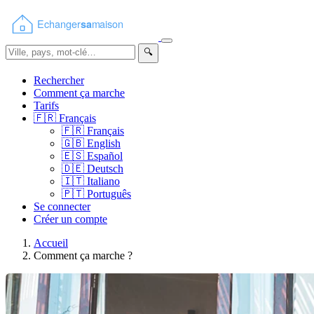
🔍
Rechercher
Comment ça marche
Tarifs
🇫🇷
Français
🇫🇷
Français
🇬🇧
English
🇪🇸
Español
🇩🇪
Deutsch
🇮🇹
Italiano
🇵🇹
Português
Se connecter
Créer un compte
Accueil
Comment ça marche ?