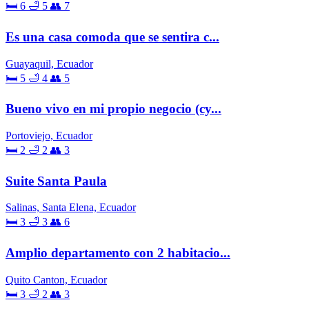
🛏 6
🛁 5
👥 7
Es una casa comoda que se sentira c...
Guayaquil, Ecuador
🛏 5
🛁 4
👥 5
Bueno vivo en mi propio negocio (cy...
Portoviejo, Ecuador
🛏 2
🛁 2
👥 3
Suite Santa Paula
Salinas, Santa Elena, Ecuador
🛏 3
🛁 3
👥 6
Amplio departamento con 2 habitacio...
Quito Canton, Ecuador
🛏 3
🛁 2
👥 3