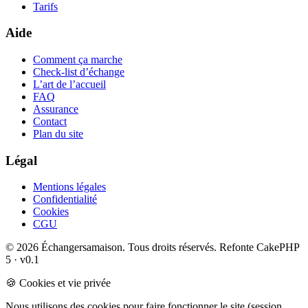
Tarifs
Aide
Comment ça marche
Check-list d’échange
L’art de l’accueil
FAQ
Assurance
Contact
Plan du site
Légal
Mentions légales
Confidentialité
Cookies
CGU
© 2026 Échangersamaison. Tous droits réservés.
Refonte CakePHP
5 · v0.1
🍪 Cookies et vie privée
Nous utilisons des cookies pour faire fonctionner le site (session,