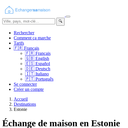
🔍
Rechercher
Comment ça marche
Tarifs
🇫🇷
Français
🇫🇷
Français
🇬🇧
English
🇪🇸
Español
🇩🇪
Deutsch
🇮🇹
Italiano
🇵🇹
Português
Se connecter
Créer un compte
Accueil
Destinations
Estonie
Échange de maison en Estonie