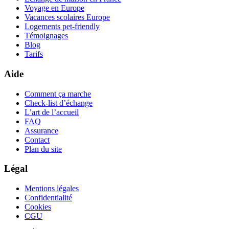
Voyage en Europe
Vacances scolaires Europe
Logements pet-friendly
Témoignages
Blog
Tarifs
Aide
Comment ça marche
Check-list d’échange
L’art de l’accueil
FAQ
Assurance
Contact
Plan du site
Légal
Mentions légales
Confidentialité
Cookies
CGU