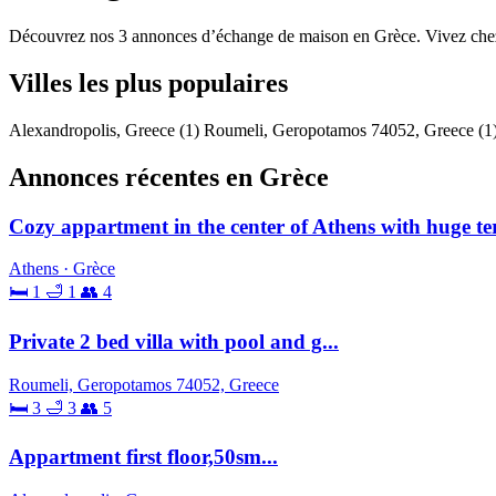
Découvrez nos 3 annonces d’échange de maison en Grèce. Vivez chez l
Villes les plus populaires
Alexandropolis, Greece
(1)
Roumeli, Geropotamos 74052, Greece
(1
Annonces récentes en Grèce
Cozy appartment in the center of Athens with huge te
Athens · Grèce
🛏 1
🛁 1
👥 4
Private 2 bed villa with pool and g...
Roumeli, Geropotamos 74052, Greece
🛏 3
🛁 3
👥 5
Appartment first floor,50sm...