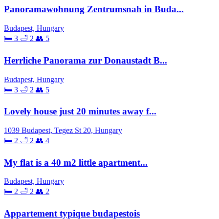
Panoramawohnung Zentrumsnah in Buda...
Budapest, Hungary
🛏 3
🛁 2
👥 5
Herrliche Panorama zur Donaustadt B...
Budapest, Hungary
🛏 3
🛁 2
👥 5
Lovely house just 20 minutes away f...
1039 Budapest, Tegez St 20, Hungary
🛏 2
🛁 2
👥 4
My flat is a 40 m2 little apartment...
Budapest, Hungary
🛏 2
🛁 2
👥 2
Appartement typique budapestois