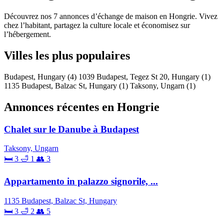
Découvrez nos 7 annonces d’échange de maison en Hongrie. Vivez
chez l’habitant, partagez la culture locale et économisez sur
l’hébergement.
Villes les plus populaires
Budapest, Hungary
(4)
1039 Budapest, Tegez St 20, Hungary
(1)
1135 Budapest, Balzac St, Hungary
(1)
Taksony, Ungarn
(1)
Annonces récentes en Hongrie
Chalet sur le Danube à Budapest
Taksony, Ungarn
🛏 3
🛁 1
👥 3
Appartamento in palazzo signorile, ...
1135 Budapest, Balzac St, Hungary
🛏 3
🛁 2
👥 5