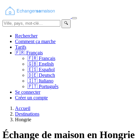
🔍
Rechercher
Comment ça marche
Tarifs
🇫🇷
Français
🇫🇷
Français
🇬🇧
English
🇪🇸
Español
🇩🇪
Deutsch
🇮🇹
Italiano
🇵🇹
Português
Se connecter
Créer un compte
Accueil
Destinations
Hongrie
Échange de maison en Hongrie