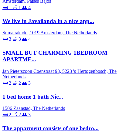
Ámsterdam, Países Bajos
🛏 1
🛁 1
👥 4
We live in Javailanda in a nice app...
Sumatrakade, 1019 Amsterdam, The Netherlands
🛏 3
🛁 3
👥 4
SMALL BUT CHARMING 1BEDROOM
APARTME...
Jan Pieterszoon Coenstraat 98, 5223 's-Hertogenbosch, The
Netherlands
🛏 2
🛁 2
👥 3
1 bed home 1 bath Nic...
1506 Zaanstad, The Netherlands
🛏 2
🛁 2
👥 3
The apparment consists of one bedro...