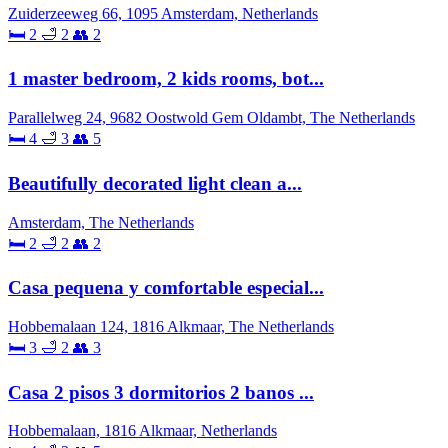
Zuiderzeeweg 66, 1095 Amsterdam, Netherlands
🛏 2
🛁 2
👥 2
1 master bedroom, 2 kids rooms, bot...
Parallelweg 24, 9682 Oostwold Gem Oldambt, The Netherlands
🛏 4
🛁 3
👥 5
Beautifully decorated light clean a...
Amsterdam, The Netherlands
🛏 2
🛁 2
👥 2
Casa pequena y comfortable especial...
Hobbemalaan 124, 1816 Alkmaar, The Netherlands
🛏 3
🛁 2
👥 3
Casa 2 pisos 3 dormitorios 2 banos ...
Hobbemalaan, 1816 Alkmaar, Netherlands