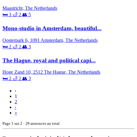
Maastricht, The Netherlands
🛏 3
🛁 2
👥 5
Mono-studio in Amsterdam, beautiful...
Oosterpark 6, 1091 Amsterdam, The Netherlands
🛏 2
🛁 2
👥 3
The Hague, royal and political capi...
Hoge Zand 10, 2512 The Hague, The Netherlands
🛏 2
🛁 2
👥 3
‹
1
2
›
»
Page 1 sur 2 · 29 annonces au total