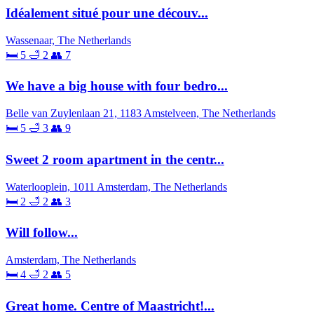
Idéalement situé pour une découv...
Wassenaar, The Netherlands
🛏 5
🛁 2
👥 7
We have a big house with four bedro...
Belle van Zuylenlaan 21, 1183 Amstelveen, The Netherlands
🛏 5
🛁 3
👥 9
Sweet 2 room apartment in the centr...
Waterlooplein, 1011 Amsterdam, The Netherlands
🛏 2
🛁 2
👥 3
Will follow...
Amsterdam, The Netherlands
🛏 4
🛁 2
👥 5
Great home. Centre of Maastricht!...