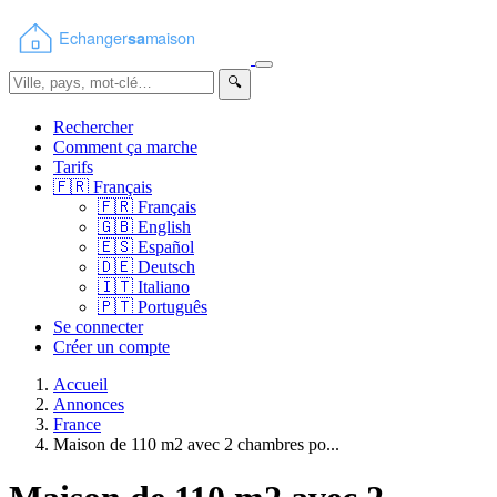
🔍
Rechercher
Comment ça marche
Tarifs
🇫🇷
Français
🇫🇷
Français
🇬🇧
English
🇪🇸
Español
🇩🇪
Deutsch
🇮🇹
Italiano
🇵🇹
Português
Se connecter
Créer un compte
Accueil
Annonces
France
Maison de 110 m2 avec 2 chambres po...