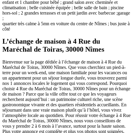
enfant et 1 chambre pour bébé ; grand salon avec cheminée et
climatisation ; belle cuisinée équipée ; belle salle de bain ; piscine
hors-sol ; 2 grandes terrasses et un petit jardin avec barbecue ;garage
;
quartier très calme à 5mn en voiture du centre de Nîmes ; bus juste à
côté
L’échange de maison à 4 Rue du
Maréchal de Toiras, 30000 Nîmes
Bienvenue sur la page dédiée à l’échange de maison à 4 Rue du
Maréchal de Toiras, 30000 Nîmes. Que vous cherchiez un pied-à-
terre pour un week-end, une maison familiale pour les vacances ou
un appartement pour un séjour longue durée, vous trouverez parmi
nos 1 annonces locales le logement qui vous correspond. Pourquoi
choisir 4 Rue du Maréchal de Toiras, 30000 Nîmes pour un échange
de maison ? Parce que la ville offre tout ce que les voyageurs
recherchent aujourd’hui : un patrimoine culturel riche, une scène
gastronomique vivante et des quartiers résidentiels accueillants. En
séjournant dans une vraie maison plutôt qu’à l’hôtel, vous vivez
l’atmosphère locale au quotidien. Pour réussir votre échange à 4 Rue
du Maréchal de Toiras, 30000 Nîmes, nous vous conseillons de
vous y prendre 2 à 6 mois à l’avance, surtout pour la haute saison.
Plus votre annonce est complète et plus vos photos sont soignées,