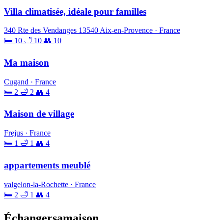
Villa climatisée, idéale pour familles
340 Rte des Vendanges 13540 Aix-en-Provence · France
🛏 10
🛁 10
👥 10
Ma maison
Cugand · France
🛏 2
🛁 2
👥 4
Maison de village
Frejus · France
🛏 1
🛁 1
👥 4
appartements meublé
valgelon-la-Rochette · France
🛏 2
🛁 1
👥 4
Échangersamaison