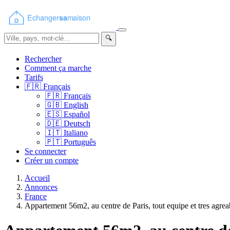
🔍
Rechercher
Comment ça marche
Tarifs
🇫🇷
Français
🇫🇷
Français
🇬🇧
English
🇪🇸
Español
🇩🇪
Deutsch
🇮🇹
Italiano
🇵🇹
Português
Se connecter
Créer un compte
Accueil
Annonces
France
Appartement 56m2, au centre de Paris, tout equipe et tres agrea