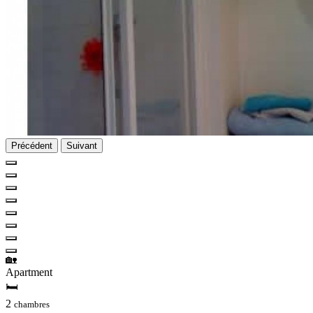
Précédent
Suivant
🏡
Apartment
🛏
2
chambres