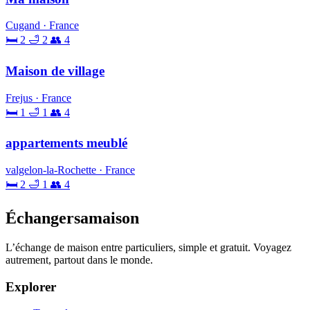
Cugand · France
🛏 2
🛁 2
👥 4
Maison de village
Frejus · France
🛏 1
🛁 1
👥 4
appartements meublé
valgelon-la-Rochette · France
🛏 2
🛁 1
👥 4
Échangersamaison
L’échange de maison entre particuliers, simple et gratuit. Voyagez
autrement, partout dans le monde.
Explorer