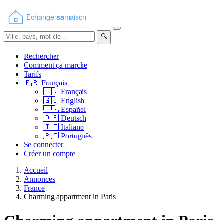
🔍
Rechercher
Comment ça marche
Tarifs
🇫🇷
Français
🇫🇷
Français
🇬🇧
English
🇪🇸
Español
🇩🇪
Deutsch
🇮🇹
Italiano
🇵🇹
Português
Se connecter
Créer un compte
Accueil
Annonces
France
Charming appartment in Paris