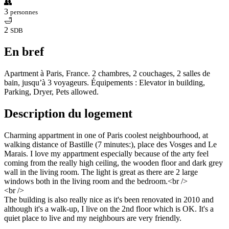
👥
3
personnes
🛁
2
SDB
En bref
Apartment à Paris, France. 2 chambres, 2 couchages, 2 salles de
bain, jusqu’à 3 voyageurs. Équipements : Elevator in building,
Parking, Dryer, Pets allowed.
Description du logement
Charming appartment in one of Paris coolest neighbourhood, at
walking distance of Bastille (7 minutes:), place des Vosges and Le
Marais. I love my appartment especially because of the arty feel
coming from the really high ceiling, the wooden floor and dark grey
wall in the living room. The light is great as there are 2 large
windows both in the living room and the bedroom.<br />
<br />
The building is also really nice as it's been renovated in 2010 and
although it's a walk-up, I live on the 2nd floor which is OK. It's a
quiet place to live and my neighbours are very friendly.