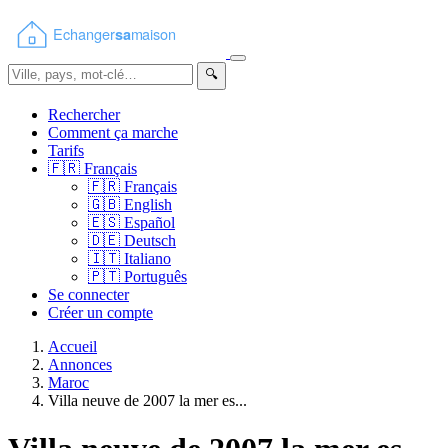
🔍
Rechercher
Comment ça marche
Tarifs
🇫🇷
Français
🇫🇷
Français
🇬🇧
English
🇪🇸
Español
🇩🇪
Deutsch
🇮🇹
Italiano
🇵🇹
Português
Se connecter
Créer un compte
Accueil
Annonces
Maroc
Villa neuve de 2007 la mer es...