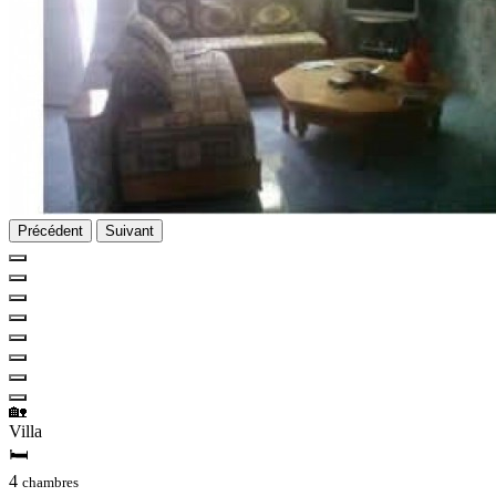
Précédent
Suivant
🏡
Villa
🛏
4
chambres