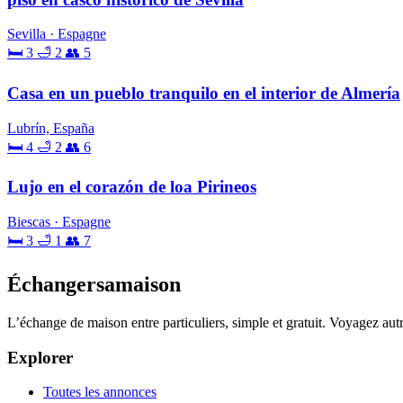
Sevilla · Espagne
🛏 3
🛁 2
👥 5
Casa en un pueblo tranquilo en el interior de Almería
Lubrín, España
🛏 4
🛁 2
👥 6
Lujo en el corazón de loa Pirineos
Biescas · Espagne
🛏 3
🛁 1
👥 7
Échangersamaison
L’échange de maison entre particuliers, simple et gratuit. Voyagez au
Explorer
Toutes les annonces