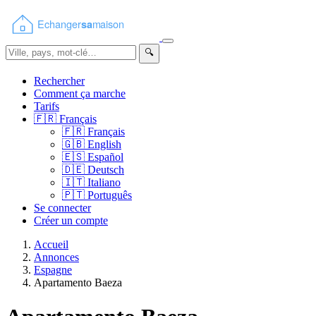
🔍
Rechercher
Comment ça marche
Tarifs
🇫🇷
Français
🇫🇷
Français
🇬🇧
English
🇪🇸
Español
🇩🇪
Deutsch
🇮🇹
Italiano
🇵🇹
Português
Se connecter
Créer un compte
Accueil
Annonces
Espagne
Apartamento Baeza